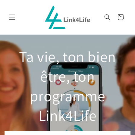
et
passer
au
Panier
contenu
Ta vie, ton bien
être, ton
programme
Link4Life