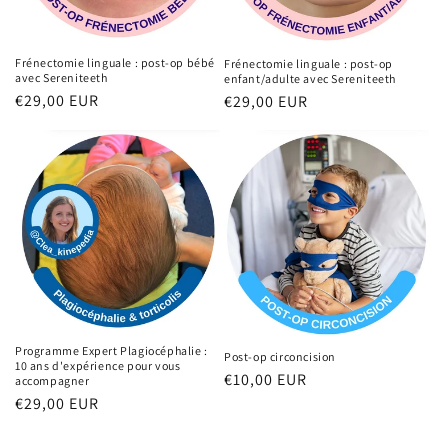
Frénectomie linguale : post-op bébé
Frénectomie linguale : post-op
avec Sereniteeth
enfant/adulte avec Sereniteeth
Prix
€29,00 EUR
Prix
€29,00 EUR
habituel
habituel
Programme Expert Plagiocéphalie :
Post-op circoncision
10 ans d'expérience pour vous
Prix
€10,00 EUR
accompagner
habituel
Prix
€29,00 EUR
habituel